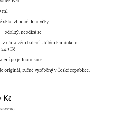
 poděkovat.
0 ml
iré sklo, vhodné do myčky
t – odolný, neodírá se
ks v dárkovém balení s bílým kamínkem
: 249 Kč
alení po jednom kuse
je originál, ručně vyráběný v České republice.
0
Kč
nu dopravy