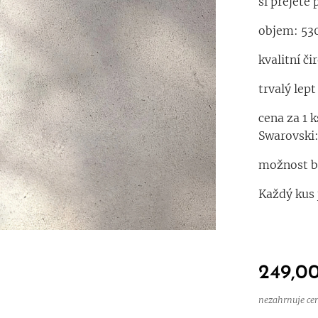
si přejete
objem: 53
kvalitní č
trvalý lep
cena za 1 
Swarovski
možnost b
Každý kus 
249,0
nezahrnuje ce