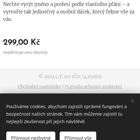
Nechte vyrýt jméno a profesi podle vlastního přání – a
vytvořte tak jedinečný a osobní dárek, který řekne vše za
vás.
299,00
Kč
nezahrnuje cenu dopravy
© 2023 L.T. Art IČO: 14350831
Obchodní podmínky
|
Pravidla ochrany soukromí
Vytvořeno službou
Webnode
Cookies
Používáme cookies, abychom zajistili správné fungování a
Jazyky
bezpečnost našich stránek. Tím vám můžeme zajistit tu
Čeština
Slovenčina
nejlepší zkušenost při jejich návštěvě.
Přijmout nezbytné
Přijmout vše
DO KOŠÍKU