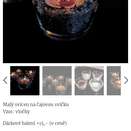
Malý svícen na čajovou svíčku
Vzor: vločky
Dárkové balení +15,- (v ceně)