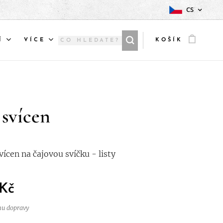
CS
Í
VÍCE
KOŠÍK
 svícen
vícen na čajovou svíčku - listy
Kč
nu dopravy