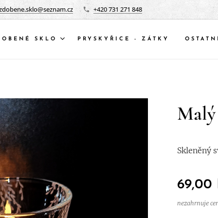
zdobene.sklo@seznam.cz
+420 731 271 848
DOBENÉ SKLO
PRYSKYŘICE - ZÁTKY
OSTATN
Malý
Skleněný s
69,00
nezahrnuje ce