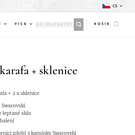
CS
Í
VÍCE
KOŠÍK
karafa + sklenice
afa + 2 x sklenice
 Swarovski
 leptané sklo
 balení
enici zdobí 3 kamínky Swarovski