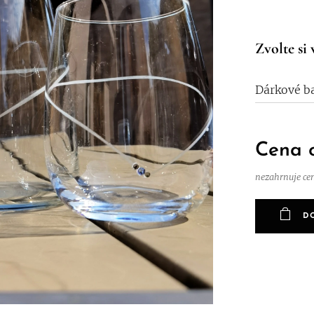
Zvolte si 
Dárkové ba
Cena
nezahrnuje ce
D