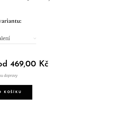
variantu:
lení
 od
469,00
Kč
nu dopravy
O KOŠÍKU