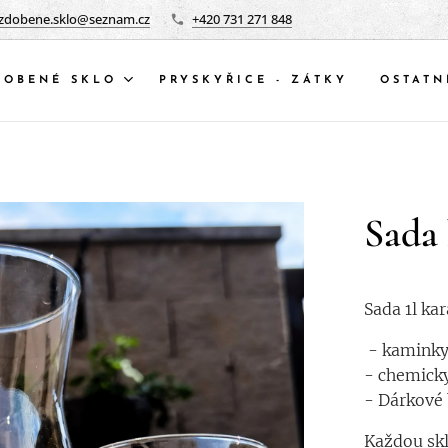
zdobene.sklo@seznam.cz
+420 731 271 848
DOBENÉ SKLO
PRYSKYŘICE - ZÁTKY
OSTATN
Sada 
Sada 1l kar
- kaminky
- chemicky
- Dárkové
Každou skl