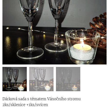
Dárková sada s tématem Vánočního stromu
2ks/sklenice +1ks/svícen