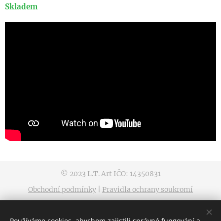
Skladem
© 2023 L.T. Art IČO: 14350831
Obchodní podmínky
|
Pravidla ochrany soukromí
Vytvořeno službou
Webnode
Cookies
Používáme cookies, abychom zajistili správné fungování a