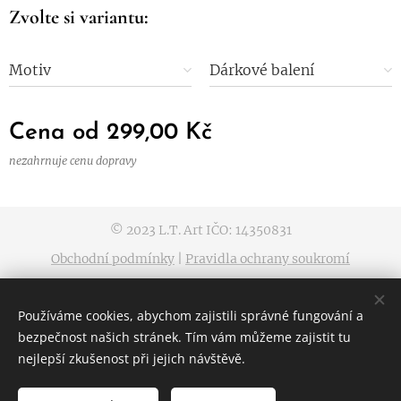
Zvolte si variantu:
Motiv
Dárkové balení
Cena od
299,00
Kč
nezahrnuje cenu dopravy
© 2023 L.T. Art IČO: 14350831
Obchodní podmínky
|
Pravidla ochrany soukromí
Vytvořeno službou
Webnode
Cookies
Používáme cookies, abychom zajistili správné fungování a
Jazyky
bezpečnost našich stránek. Tím vám můžeme zajistit tu
Čeština
Slovenčina
nejlepší zkušenost při jejich návštěvě.