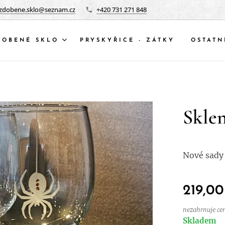
zdobene.sklo@seznam.cz
+420 731 271 848
DOBENÉ SKLO
PRYSKYŘICE - ZÁTKY
OSTATN
Sklen
Nové sady
219,00
nezahrnuje ce
Skladem