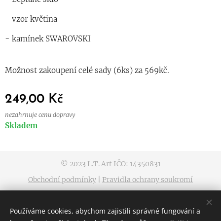
- vzor květina
- kamínek SWAROVSKI
Možnost zakoupení celé sady (6ks) za 569kč.
249,00
Kč
nezahrnuje cenu dopravy
Skladem
© 2023 L.T. Art IČO: 14350831
Obchodní podmínky
|
Pravidla ochrany soukromí
Vytvořeno službou
Webnode
Cookies
Používáme cookies, abychom zajistili správné fungování a
Jazyky