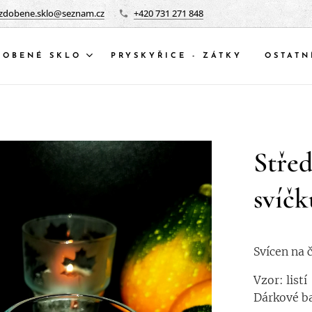
zdobene.sklo@seznam.cz
+420 731 271 848
DOBENÉ SKLO
PRYSKYŘICE - ZÁTKY
OSTATN
Střed
svíčk
Svícen na 
Vzor: listí
Dárkové ba