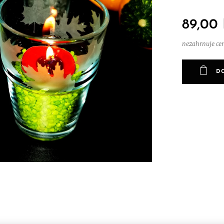
89,00
nezahrnuje ce
D