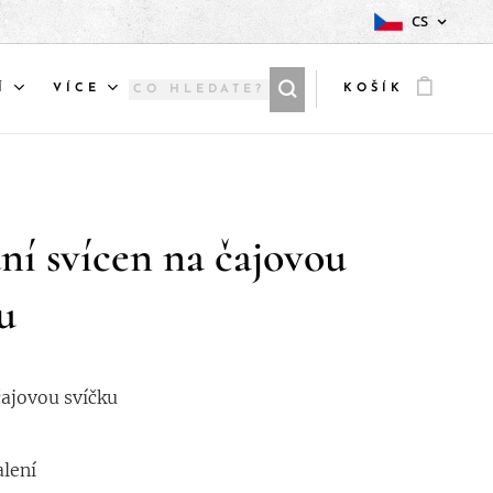
CS
Í
VÍCE
KOŠÍK
ní svícen na čajovou
u
čajovou svíčku
lení