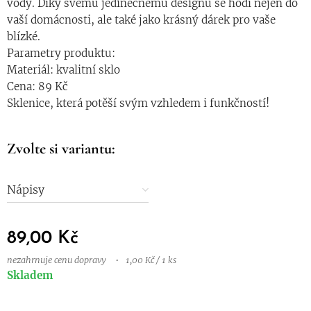
vody. Díky svému jedinečnému designu se hodí nejen do
vaší domácnosti, ale také jako krásný dárek pro vaše
blízké.
Parametry produktu:
Materiál: kvalitní sklo
Cena: 89 Kč
Sklenice, která potěší svým vzhledem i funkčností!
Zvolte si variantu:
Nápisy
89,00
Kč
nezahrnuje cenu dopravy
1,00 Kč / 1 ks
Skladem