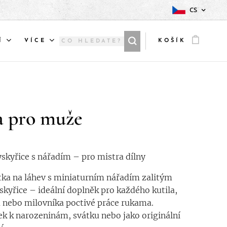
CS
Í
VÍCE
KOŠÍK
a pro muže
yskyřice s nářadím – pro mistra dílny
tka na láhev s miniaturním nářadím zalitým
yskyřice – ideální doplněk pro každého kutila,
 nebo milovníka poctivé práce rukama.
ek k narozeninám, svátku nebo jako originální