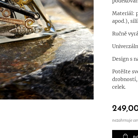
poděkován
Materiál: p
apod.), sil
Ručně vyrá
Univerzáln
Design s n
Potěšte sv
drobností,
celek.
249,0
nezahrnuje ce
D