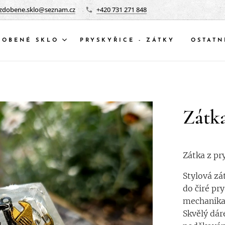
zdobene.sklo@seznam.cz
+420 731 271 848
DOBENÉ SKLO
PRYSKYŘICE - ZÁTKY
OSTATN
Zátk
Zátka z pr
Stylová zá
do čiré pr
mechanika
Skvělý dár