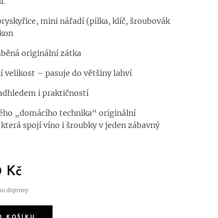
í.
ryskyřice, mini nářadí (pilka, klíč, šroubovák
ikon
běná originální zátka
í velikost – pasuje do většiny lahví
adhledem i praktičností
ého „domácího technika“ originální
 která spojí víno i šroubky v jeden zábavný
0
Kč
nu dopravy
O KOŠÍKU