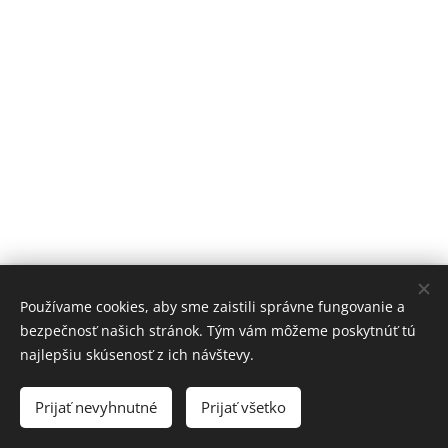
© 2023 L.T. Art IČO: 14350831
Používame cookies, aby sme zaistili správne fungovanie a
Obchodní podmínky
|
Pravidla ochrany soukromí
bezpečnosť našich stránok. Tým vám môžeme poskytnúť tú
Vytvořeno službou
Webnode
Cookies
najlepšiu skúsenosť z ich návštevy.
Jazyky
Prijať nevyhnutné
Prijať všetko
Čeština
Slovenčina